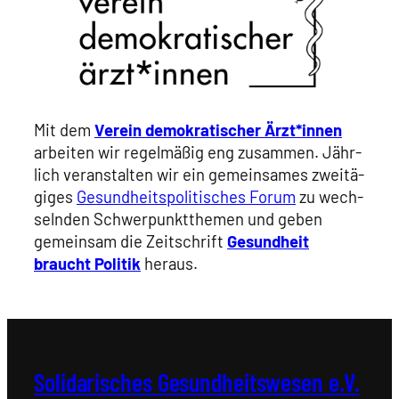
Mit dem
Ver­ein demo­kra­ti­scher Ärzt*innen
arbei­ten wir regel­mä­ßig eng zusam­men. Jähr­
lich ver­an­stal­ten wir ein gemein­sa­mes zwei­tä­
gi­ges
Gesund­heits­po­li­ti­sches Forum
zu wech­
seln­den Schwer­punkt­the­men und geben
gemein­sam die Zeit­schrift
Gesund­heit
braucht Poli­tik
her­aus.
Solidarisches Gesundheitswesen e.V.