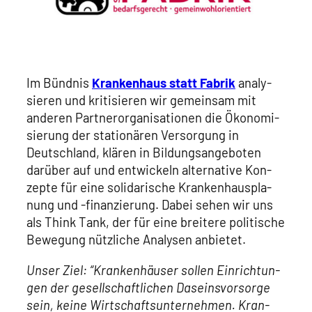
Im Bünd­nis
Kran­ken­haus statt Fabrik
ana­ly­
sie­ren und kri­ti­sie­ren wir gemein­sam mit
ande­ren Part­ner­or­ga­ni­sa­tio­nen die Öko­no­mi­
sie­rung der sta­tio­nä­ren Ver­sor­gung in
Deutsch­land, klä­ren in Bil­dungs­an­ge­bo­ten
dar­über auf und ent­wi­ckeln alter­na­ti­ve Kon­
zep­te für eine soli­da­ri­sche Kran­ken­haus­pla­
nung und ‑finan­zie­rung. Dabei sehen wir uns
als Think Tank, der für eine brei­te­re poli­ti­sche
Bewe­gung nütz­li­che Ana­ly­sen anbie­tet.
Unser Ziel: “Kran­ken­häu­ser sol­len Ein­rich­tun­
gen der gesell­schaft­li­chen Daseins­vor­sor­ge
sein, kei­ne Wirt­schafts­un­ter­neh­men. Kran­